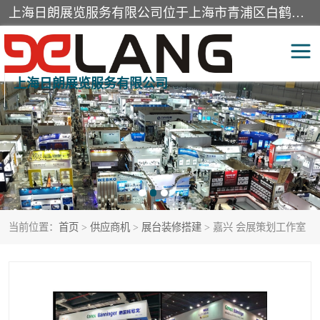
上海日朗展览服务有限公司位于上海市青浦区白鹤镇，营业范围有展览展示会务服务，室内装饰设计及施工，展示道具设计制作，舞台设计，图文设计，灯箱制作，园林绿化工程，广告装潢材料，建筑材料，办公用品，工艺礼品日用百货销售。
上海日朗展览服务有限公司
展台装修搭建
活动会议执行
展厅装修
专柜制作
展会装修设计
展会搭建
当前位置：
首页
>
供应商机
>
展台装修搭建
> 嘉兴 会展策划工作室
活动策划
展会服务