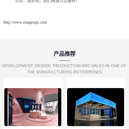
宗旨，或参观，我们竭诚为您服务！
http://www.rlangexpo.com
产品推荐
DEVELOPMENT, DESIGN, PRODUCTION AND SALES IN ONE OF
THE MANUFACTURING ENTERPRISES