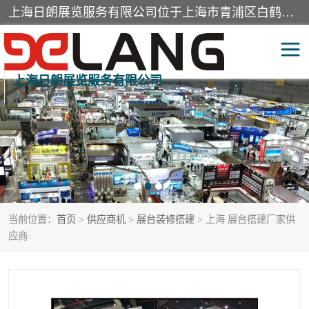
上海日朗展览服务有限公司位于上海市青浦区白鹤镇，营业范围有展览展示会务服务，室内装饰设计及施工，展示道具设计制作，舞台设计，图文设计，灯箱制作，园林绿化工程，广告装潢材料，建筑材料，办公用品，工艺礼品日用百货销售。
上海日朗展览服务有限公司
展台装修搭建
活动会议执行
展厅装修
专柜制作
展会装修设计
展会搭建
当前位置：
首页
>
供应商机
>
展台装修搭建
> 上海 展台搭建厂家供
活动策划
展会服务
应商