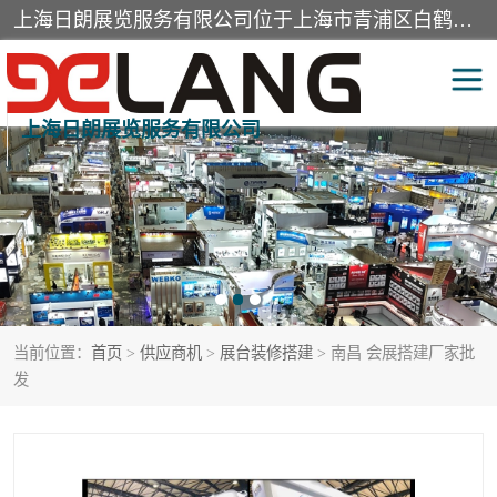
上海日朗展览服务有限公司位于上海市青浦区白鹤镇，营业范围有展览展示会务服务，室内装饰设计及施工，展示道具设计制作，舞台设计，图文设计，灯箱制作，园林绿化工程，广告装潢材料，建筑材料，办公用品，工艺礼品日用百货销售。
上海日朗展览服务有限公司
展台装修搭建
活动会议执行
展厅装修
专柜制作
展会装修设计
展会搭建
当前位置：
首页
>
供应商机
>
展台装修搭建
> 南昌 会展搭建厂家批
活动策划
展会服务
发