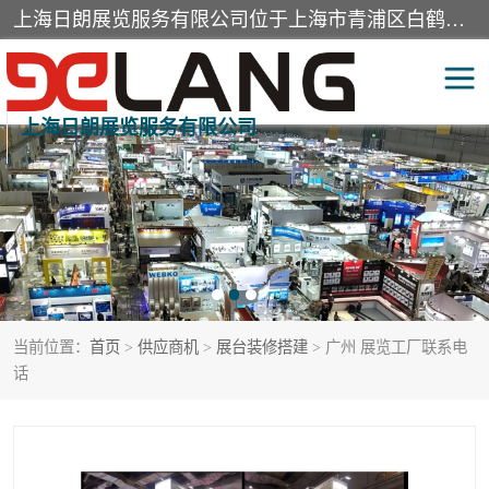
上海日朗展览服务有限公司位于上海市青浦区白鹤镇，营业范围有展览展示会务服务，室内装饰设计及施工，展示道具设计制作，舞台设计，图文设计，灯箱制作，园林绿化工程，广告装潢材料，建筑材料，办公用品，工艺礼品日用百货销售。
上海日朗展览服务有限公司
展台装修搭建
活动会议执行
展厅装修
专柜制作
展会装修设计
展会搭建
当前位置：
首页
>
供应商机
>
展台装修搭建
> 广州 展览工厂联系电
活动策划
展会服务
话