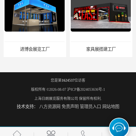
进博会展览工厂
家具展搭建工厂
您是第
1624537
位访客
版权所有 ©2026-08-07
沪ICP备2024053636号-1
上海日朗展览服务有限公司
保留所有权利.
技术支持：
八方资源网
免责声明
管理员入口
网站地图
厨卫展展台搭建工厂
电子展展台装修