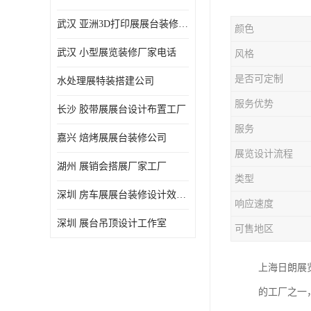
武汉 亚洲3D打印展展台装修定制
颜色
武汉 小型展览装修厂家电话
风格
是否可定制
水处理展特装搭建公司
服务优势
长沙 胶带展展台设计布置工厂
服务
嘉兴 焙烤展展台装修公司
展览设计流程
湖州 展销会搭展厂家工厂
类型
深圳 房车展展台装修设计效果图
响应速度
深圳 展台吊顶设计工作室
可售地区
上海日朗展
的工厂之一