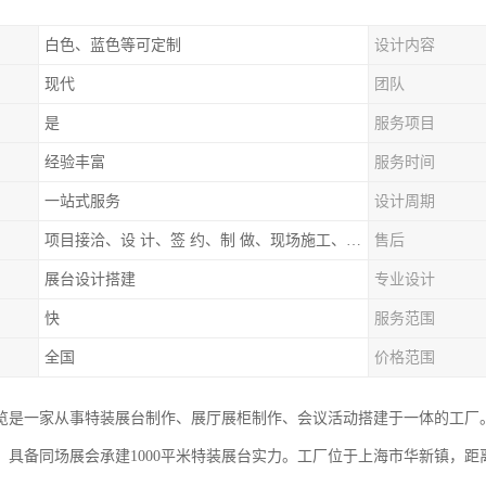
白色、蓝色等可定制
设计内容
现代
团队
是
服务项目
经验丰富
服务时间
一站式服务
设计周期
项目接洽、设 计、签 约、制 做、现场施工、展期服务、后续跟踪
售后
展台设计搭建
专业设计
快
服务范围
全国
价格范围
览是一家从事特装展台制作、展厅展柜制作、会议活动搭建于一体的工厂
，具备同场展会承建1000平米特装展台实力。工厂位于上海市华新镇，