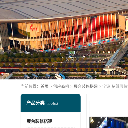
当前位置：
首页
>
供应商机
>
展台装修搭建
> 宁波 贴纸展
产品分类
Product
展台装修搭建