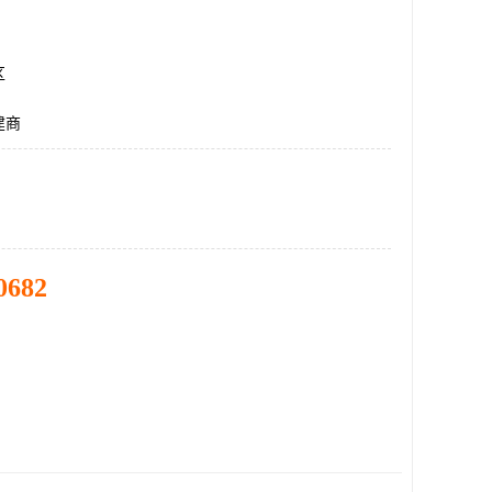
区
建商
0682