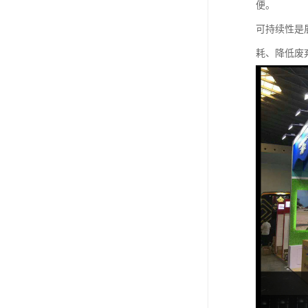
便。
可持续性是
耗、降低废