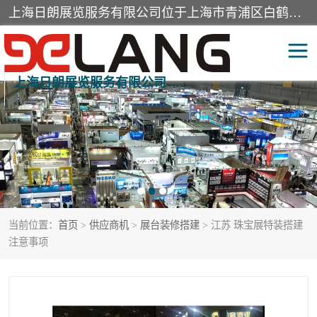
上海日朗展览服务有限公司位于上海市青浦区白鹤镇，营业范围有展览展示会务服务，室内装饰设计及施工，展示道具设计制作，舞台设计，图文设计，灯箱制作，园林绿化工程，广告装潢材料，建筑材料，办公用品，工艺礼品日用百货销售。
上海日朗展览服务有限公司
展台装修搭建
活动会议执行
展厅装修
专柜制作
展会装修设计
展会搭建
当前位置：
首页
>
供应商机
>
展台装修搭建
> 江苏 珠宝展特装搭建
活动策划
展会服务
注意事项