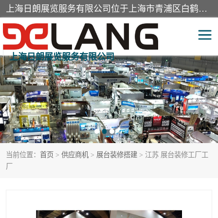
上海日朗展览服务有限公司位于上海市青浦区白鹤镇，营业范围有展览展示会务服务，室内装饰设计及施工，展示道具设计制作，舞台设计，图文设计，灯箱制作，园林绿化工程，广告装潢材料，建筑材料，办公用品，工艺礼品日用百货销售。
上海日朗展览服务有限公司
展台装修搭建
活动会议执行
展厅装修
专柜制作
展会装修设计
展会搭建
当前位置：
首页
>
供应商机
>
展台装修搭建
> 江苏 展台装修工厂工
活动策划
展会服务
厂