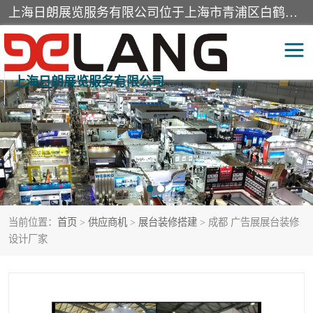
上海日朗展览服务有限公司位于上海市青浦区白鹤镇，营业范围有展览展示会务服务，室内装饰设计及施工，展示道具设计制作，舞台设计，图文设计，灯箱制作，园林绿化工程，广告装潢材料，建筑材料，办公用品，工艺礼品日用百货销售。
上海日朗展览服务有限公司
展台装修搭建
活动会议执行
展厅装修
专柜制作
展会装修设计
展会搭建
当前位置：
首页
>
供应商机
>
展台装修搭建
> 成都 广告展展台装修
活动策划
展会服务
设计厂家