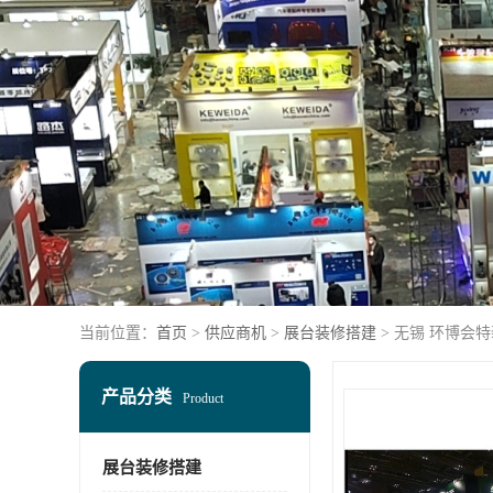
当前位置：
首页
>
供应商机
>
展台装修搭建
> 无锡 环博会
产品分类
Product
展台装修搭建