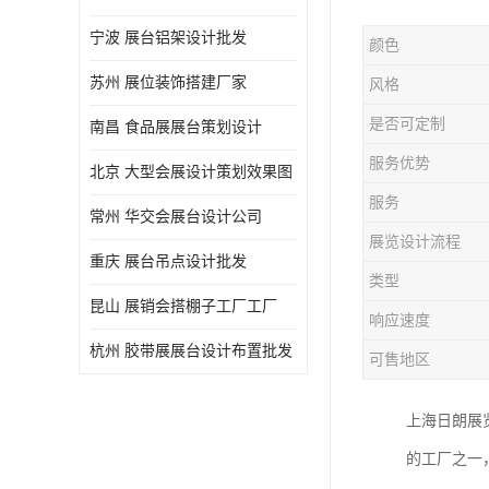
宁波 展台铝架设计批发
颜色
苏州 展位装饰搭建厂家
风格
是否可定制
南昌 食品展展台策划设计
服务优势
北京 大型会展设计策划效果图
服务
常州 华交会展台设计公司
展览设计流程
重庆 展台吊点设计批发
类型
昆山 展销会搭棚子工厂工厂
响应速度
杭州 胶带展展台设计布置批发
可售地区
上海日朗展
的工厂之一