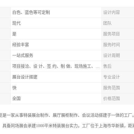
白色、蓝色等可定制
设计内容
现代
团队
是
服务项目
经验丰富
服务时间
一站式服务
设计周期
项目接洽、设 计、签 约、制 做、现场施工、展期服务、后续跟踪
售后
展台设计搭建
专业设计
快
服务范围
全国
价格范围
览是一家从事特装展台制作、展厅展柜制作、会议活动搭建于一体的工厂
，具备同场展会承建1000平米特装展台实力。工厂位于上海市华新镇，