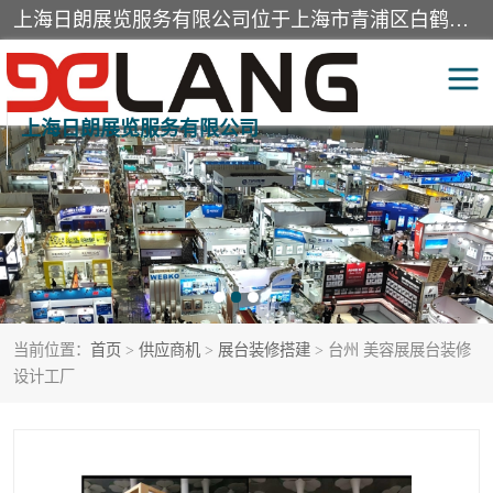
上海日朗展览服务有限公司位于上海市青浦区白鹤镇，营业范围有展览展示会务服务，室内装饰设计及施工，展示道具设计制作，舞台设计，图文设计，灯箱制作，园林绿化工程，广告装潢材料，建筑材料，办公用品，工艺礼品日用百货销售。
上海日朗展览服务有限公司
展台装修搭建
活动会议执行
展厅装修
专柜制作
展会装修设计
展会搭建
当前位置：
首页
>
供应商机
>
展台装修搭建
> 台州 美容展展台装修
活动策划
展会服务
设计工厂