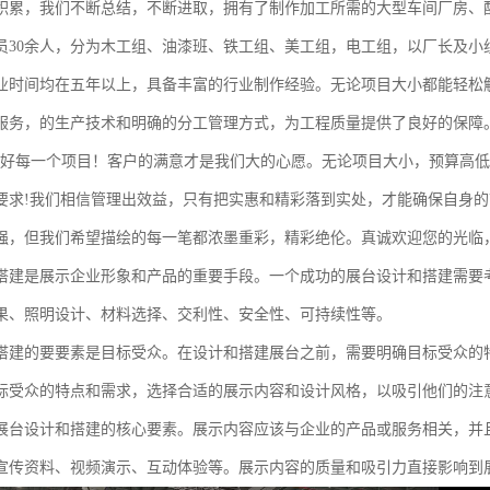
积累，我们不断总结，不断进取，拥有了制作加工所需的大型车间厂房、
员30余人，分为木工组、油漆班、铁工组、美工组，电工组，以厂长及小
业时间均在五年以上，具备丰富的行业制作经验。无论项目大小都能轻松
服务，的生产技术和明确的分工管理方式，为工程质量提供了良好的保障
做好每一个项目！客户的满意才是我们大的心愿。无论项目大小，预算高
要求!我们相信管理出效益，只有把实惠和精彩落到实处，才能确保自身
强，但我们希望描绘的每一笔都浓墨重彩，精彩绝伦。真诚欢迎您的光临
搭建是展示企业形象和产品的重要手段。一个成功的展台设计和搭建需要
果、照明设计、材料选择、交利性、安全性、可持续性等。
搭建的要要素是目标受众。在设计和搭建展台之前，需要明确目标受众的
标受众的特点和需求，选择合适的展示内容和设计风格，以吸引他们的注
展台设计和搭建的核心要素。展示内容应该与企业的产品或服务相关，并
宣传资料、视频演示、互动体验等。展示内容的质量和吸引力直接影响到