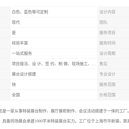
白色、蓝色等可定制
设计内容
现代
团队
是
服务项目
经验丰富
服务时间
一站式服务
设计周期
项目接洽、设 计、签 约、制 做、现场施工、展期服务、后续跟踪
售后
展台设计搭建
专业设计
快
服务范围
全国
价格范围
览是一家从事特装展台制作、展厅展柜制作、会议活动搭建于一体的工厂
，具备同场展会承建1000平米特装展台实力。工厂位于上海市华新镇，