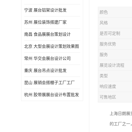
宁波 展台铝架设计批发
颜色
苏州 展位装饰搭建厂家
风格
是否可定制
南昌 食品展展台策划设计
服务优势
北京 大型会展设计策划效果图
服务
常州 华交会展台设计公司
展览设计流程
重庆 展台吊点设计批发
类型
昆山 展销会搭棚子工厂工厂
响应速度
杭州 胶带展展台设计布置批发
可售地区
上海日朗展
的工厂之一