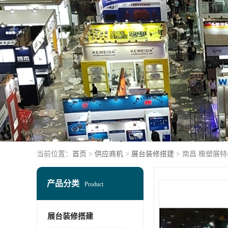
当前位置：
首页
>
供应商机
>
展台装修搭建
> 南昌 橡塑展
产品分类
Product
展台装修搭建