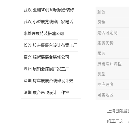
武汉 亚洲3D打印展展台装修定制
颜色
武汉 小型展览装修厂家电话
风格
是否可定制
水处理展特装搭建公司
服务优势
长沙 胶带展展台设计布置工厂
服务
嘉兴 焙烤展展台装修公司
展览设计流程
湖州 展销会搭展厂家工厂
类型
深圳 房车展展台装修设计效果图
响应速度
深圳 展台吊顶设计工作室
可售地区
上海日朗展
的工厂之一