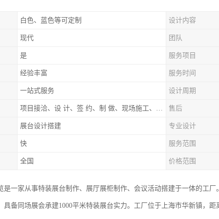
白色、蓝色等可定制
设计内容
现代
团队
是
服务项目
经验丰富
服务时间
一站式服务
设计周期
项目接洽、设 计、签 约、制 做、现场施工、展期服务、后续跟踪
售后
展台设计搭建
专业设计
快
服务范围
全国
价格范围
览是一家从事特装展台制作、展厅展柜制作、会议活动搭建于一体的工厂
，具备同场展会承建1000平米特装展台实力。工厂位于上海市华新镇，