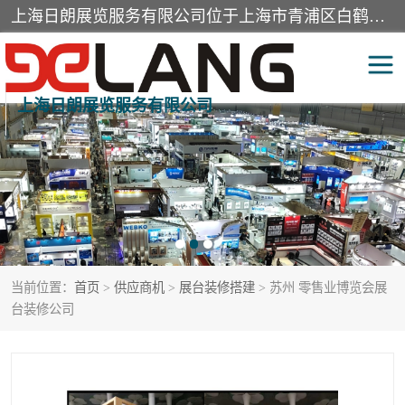
上海日朗展览服务有限公司位于上海市青浦区白鹤镇，营业范围有展览展示会务服务，室内装饰设计及施工，展示道具设计制作，舞台设计，图文设计，灯箱制作，园林绿化工程，广告装潢材料，建筑材料，办公用品，工艺礼品日用百货销售。
上海日朗展览服务有限公司
展台装修搭建
活动会议执行
展厅装修
专柜制作
展会装修设计
展会搭建
当前位置：
首页
>
供应商机
>
展台装修搭建
> 苏州 零售业博览会展
活动策划
展会服务
台装修公司