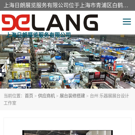
上海日朗展览服务有限公司位于上海市青浦区白鹤镇，营业范围有展览展示会务服务，室内装饰设计及施工，展示道具设计制作，舞台设计，图文设计，灯箱制作，园林绿化工程，广告装潢材料，建筑材料，办公用品，工艺礼品日用百货销售。
上海日朗展览服务有限公司
展台装修搭建
活动会议执行
展厅装修
专柜制作
展会装修设计
展会搭建
当前位置：
首页
>
供应商机
>
展台装修搭建
> 台州 乐器展展台设计
活动策划
展会服务
工作室