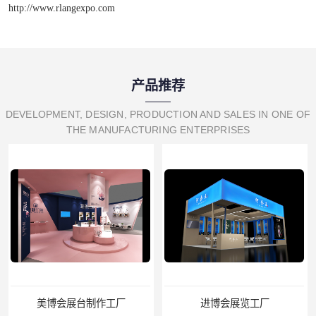
http://www.rlangexpo.com
产品推荐
DEVELOPMENT, DESIGN, PRODUCTION AND SALES IN ONE OF
THE MANUFACTURING ENTERPRISES
进博会展览工厂
家具展搭建工厂