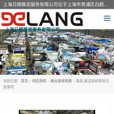
上海日朗展览服务有限公司位于上海市青浦区白鹤镇，营业范围有展览展示会务服务，室内装饰设计及施工，展示道具设计制作，舞台设计，图文设计，灯箱制作，园林绿化工程，广告装潢材料，建筑材料，办公用品，工艺礼品日用百货销售。
上海日朗展览服务有限公司
展台装修搭建
活动会议执行
展厅装修
专柜制作
展会装修设计
展会搭建
当前位置：
首页
>
供应商机
>
展台装修搭建
> 南昌 展览装修装饰注
活动策划
展会服务
意事项