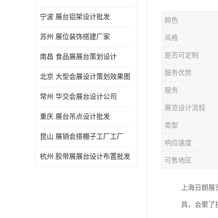
宁波 展台铝架设计批发
颜色
苏州 展位装饰搭建厂家
风格
是否可定制
南昌 食品展展台策划设计
服务优势
北京 大型会展设计策划效果图
服务
常州 华交会展台设计公司
展览设计流程
重庆 展台吊点设计批发
类型
昆山 展销会搭棚子工厂工厂
响应速度
杭州 胶带展展台设计布置批发
可售地区
上海日朗展
具，会聚了