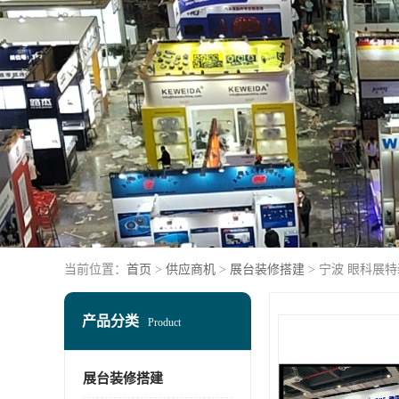
当前位置：
首页
>
供应商机
>
展台装修搭建
> 宁波 眼科展
产品分类
Product
展台装修搭建