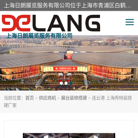
上海日朗展览服务有限公司位于上海市青浦区白鹤镇，营业范围有展览展示会务服务，室内装饰设计及施工，展示道具设计制作，舞台设计，图文设计，灯箱制作，园林绿化工程，广告装潢材料，建筑材料，办公用品，工艺礼品日用百货销售。
上海日朗展览服务有限公司
展台装修搭建
活动会议执行
展厅装修
专柜制作
展会装修设计
展会搭建
当前位置：
首页
>
供应商机
>
展台装修搭建
> 连云港 上海秀特装搭
活动策划
展会服务
建厂家