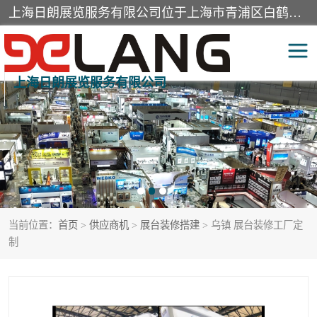
上海日朗展览服务有限公司位于上海市青浦区白鹤镇，营业范围有展览展示会务服务，室内装饰设计及施工，展示道具设计制作，舞台设计，图文设计，灯箱制作，园林绿化工程，广告装潢材料，建筑材料，办公用品，工艺礼品日用百货销售。
上海日朗展览服务有限公司
展台装修搭建
活动会议执行
展厅装修
专柜制作
展会装修设计
展会搭建
当前位置：
首页
>
供应商机
>
展台装修搭建
> 乌镇 展台装修工厂定
活动策划
展会服务
制