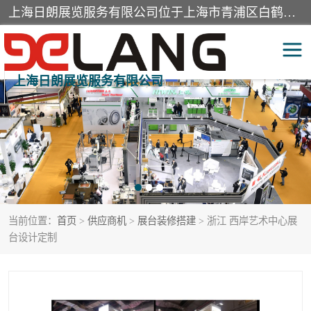
上海日朗展览服务有限公司位于上海市青浦区白鹤镇，营业范围有展览展示会务服务，室内装饰设计及施工，展示道具设计制作，舞台设计，图文设计，灯箱制作，园林绿化工程，广告装潢材料，建筑材料，办公用品，工艺礼品日用百货销售。
上海日朗展览服务有限公司
展台装修搭建
活动会议执行
展厅装修
专柜制作
展会装修设计
展会搭建
当前位置：
首页
>
供应商机
>
展台装修搭建
> 浙江 西岸艺术中心展
活动策划
展会服务
台设计定制