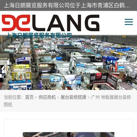
上海日朗展览服务有限公司位于上海市青浦区白鹤镇，营业范围有展览展示会务服务，室内装饰设计及施工，展示道具设计制作，舞台设计，图文设计，灯箱制作，园林绿化工程，广告装潢材料，建筑材料，办公用品，工艺礼品日用百货销售。
上海日朗展览服务有限公司
展台装修搭建
活动会议执行
展厅装修
专柜制作
展会装修设计
展会搭建
当前位置：
首页
>
供应商机
>
展台装修搭建
> 广州 地板展展台装修
活动策划
展会服务
图纸