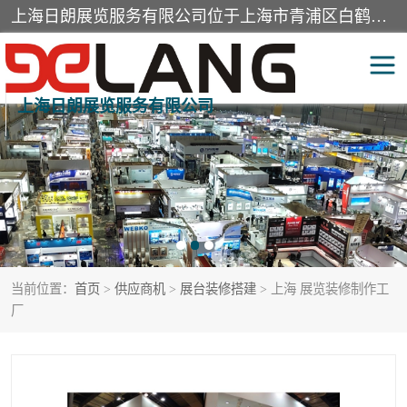
上海日朗展览服务有限公司位于上海市青浦区白鹤镇，营业范围有展览展示会务服务，室内装饰设计及施工，展示道具设计制作，舞台设计，图文设计，灯箱制作，园林绿化工程，广告装潢材料，建筑材料，办公用品，工艺礼品日用百货销售。
上海日朗展览服务有限公司
展台装修搭建
活动会议执行
展厅装修
专柜制作
展会装修设计
展会搭建
当前位置：
首页
>
供应商机
>
展台装修搭建
> 上海 展览装修制作工
活动策划
展会服务
厂