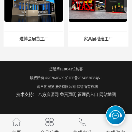
进博会展览工厂
家具展搭建工厂
您是第
1630543
位访客
版权所有 ©2026-08-09
沪ICP备2024053636号-1
上海日朗展览服务有限公司
保留所有权利.
技术支持：
八方资源网
免责声明
管理员入口
网站地图
厨卫展展台搭建工厂
电子展展台装修