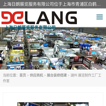
上海日朗展览服务有限公司位于上海市青浦区白鹤镇，营业范围有展览展示会务服务，室内装饰设计及施工，展示道具设计制作，舞台设计，图文设计，灯箱制作，园林绿化工程，广告装潢材料，建筑材料，办公用品，工艺礼品日用百货销售。
上海日朗展览服务有限公司
展台装修搭建
活动会议执行
展厅装修
专柜制作
展会装修设计
展会搭建
当前位置：
首页
>
供应商机
>
展台装修搭建
> 湖州 展览制作工厂工
活动策划
展会服务
作室