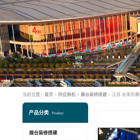
当前位置：
首页
>
供应商机
>
展台装修搭建
> 江苏 长条形
产品分类
Product
展台装修搭建