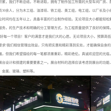
积累，我们不断总结，不断进取，拥有了制作加工所需的大型车间厂房、
员30余人，分为木工组、油漆班、铁工组、美工组，电工组，以厂长及小
业时间均在五年以上，具备丰富的行业制作经验。无论项目大小都能轻松
服务，的生产技术和明确的分工管理方式，为工程质量提供了良好的保障
做好每一个项目！客户的满意才是我们大的心愿。无论项目大小，预算高
要求!我们相信管理出效益，只有把实惠和精彩落到实处，才能确保自身
强，但我们希望描绘的每一笔都浓墨重彩，精彩绝伦。真诚欢迎您的光临
展台设计和搭建的重要要素之一。展台材料的选择应该考虑到展台的功能
、金属、玻璃、塑料等。