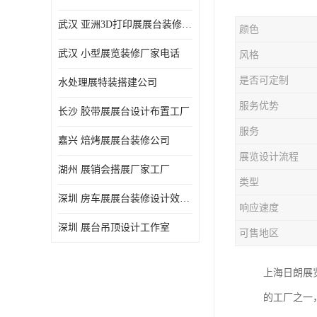
武汉 亚洲3D打印展展台装修定制
颜色
武汉 小型展览装修厂家电话
风格
是否可定制
水处理展特装搭建公司
服务优势
长沙 胶带展展台设计布置工厂
服务
嘉兴 焙烤展展台装修公司
展览设计流程
湖州 展销会搭展厂家工厂
类型
深圳 房车展展台装修设计效果图
响应速度
深圳 展台吊顶设计工作室
可售地区
上海日朗展
的工厂之一