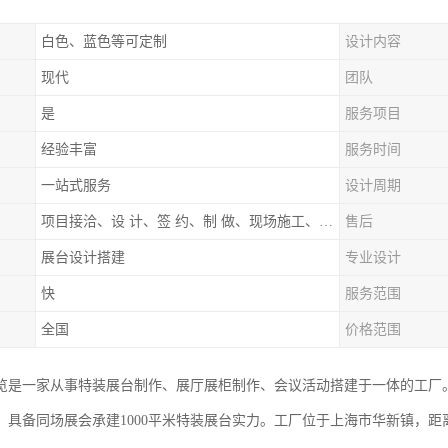
白色、蓝色等可定制
设计内容
现代
团队
是
服务项目
经验丰富
服务时间
一站式服务
设计周期
项目接洽、设 计、签 约、制 做、现场施工、展期服务、后续跟踪
售后
展台设计搭建
专业设计
快
服务范围
全国
价格范围
览是一家从事特装展台制作、展厅展柜制作、会议活动搭建于一体的工厂
，具备同场展会承建1000平米特装展台实力。工厂位于上海市华新镇，