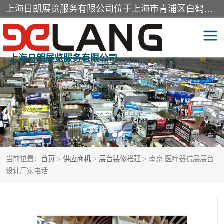
上海日朗展览服务有限公司位于上海市青浦区白鹤镇，营业范围有展览展示会务服务，室内装饰设计及施工，展示道具设计制作，舞台设计，图文设计，灯箱制作，园林绿化工程，广告装潢材料，建筑材料，办公用品，工艺礼品日用百货销售。
上海日朗展览服务有限公司
展台装修搭建
活动会议执行
展厅装修
专柜制作
展会装修设计
展会搭建
当前位置：
首页
>
供应商机
>
展台装修搭建
> 南京 医疗器械展展台
活动策划
展会服务
设计厂家电话