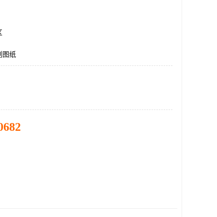
区
划图纸
0682