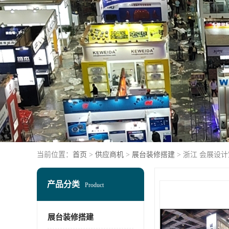
当前位置：
首页
>
供应商机
>
展台装修搭建
> 浙江 会展设
产品分类
Product
展台装修搭建