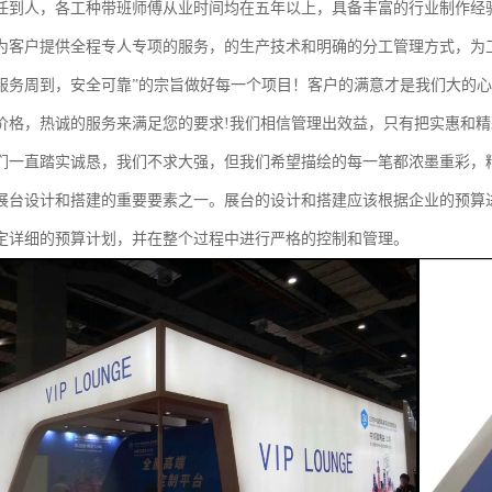
任到人，各工种带班师傅从业时间均在五年以上，具备丰富的行业制作经
为客户提供全程专人专项的服务，的生产技术和明确的分工管理方式，为
服务周到，安全可靠”的宗旨做好每一个项目！客户的满意才是我们大的
价格，热诚的服务来满足您的要求!我们相信管理出效益，只有把实惠和
们一直踏实诚恳，我们不求大强，但我们希望描绘的每一笔都浓墨重彩，
展台设计和搭建的重要要素之一。展台的设计和搭建应该根据企业的预算
定详细的预算计划，并在整个过程中进行严格的控制和管理。