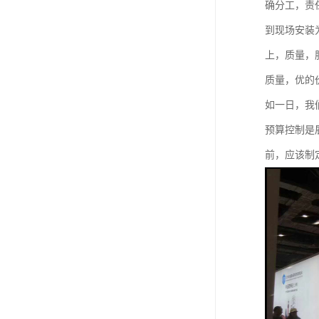
确分工，责
到现场安装
上，质量，
质量，优的
如一日，我
预算控制是
前，应该制