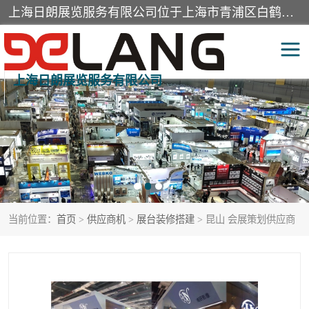
上海日朗展览服务有限公司位于上海市青浦区白鹤镇，营业范围有展览展示会务服务，室内装饰设计及施工，展示道具设计制作，舞台设计，图文设计，灯箱制作，园林绿化工程，广告装潢材料，建筑材料，办公用品，工艺礼品日用百货销售。
上海日朗展览服务有限公司
展台装修搭建
活动会议执行
展厅装修
专柜制作
展会装修设计
展会搭建
当前位置：
首页
>
供应商机
>
展台装修搭建
> 昆山 会展策划供应商
活动策划
展会服务