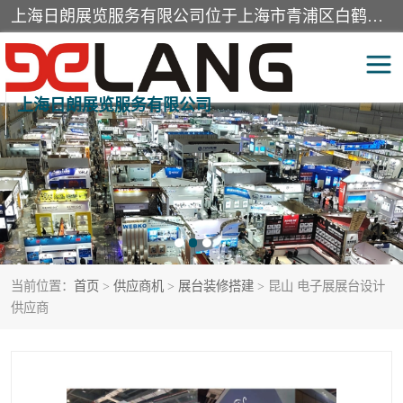
上海日朗展览服务有限公司位于上海市青浦区白鹤镇，营业范围有展览展示会务服务，室内装饰设计及施工，展示道具设计制作，舞台设计，图文设计，灯箱制作，园林绿化工程，广告装潢材料，建筑材料，办公用品，工艺礼品日用百货销售。
上海日朗展览服务有限公司
展台装修搭建
活动会议执行
展厅装修
专柜制作
展会装修设计
展会搭建
当前位置：
首页
>
供应商机
>
展台装修搭建
> 昆山 电子展展台设计
活动策划
展会服务
供应商