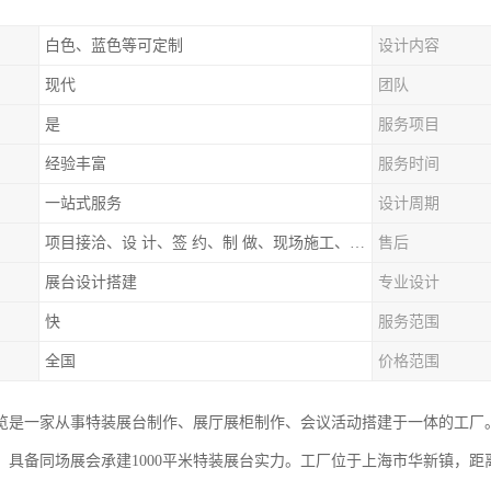
白色、蓝色等可定制
设计内容
现代
团队
是
服务项目
经验丰富
服务时间
一站式服务
设计周期
项目接洽、设 计、签 约、制 做、现场施工、展期服务、后续跟踪
售后
展台设计搭建
专业设计
快
服务范围
全国
价格范围
览是一家从事特装展台制作、展厅展柜制作、会议活动搭建于一体的工厂
，具备同场展会承建1000平米特装展台实力。工厂位于上海市华新镇，