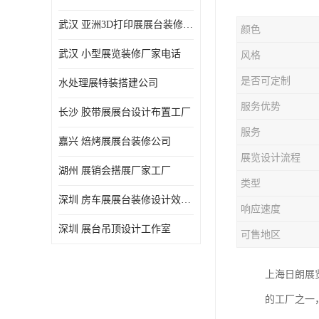
武汉 亚洲3D打印展展台装修定制
颜色
武汉 小型展览装修厂家电话
风格
是否可定制
水处理展特装搭建公司
服务优势
长沙 胶带展展台设计布置工厂
服务
嘉兴 焙烤展展台装修公司
展览设计流程
湖州 展销会搭展厂家工厂
类型
深圳 房车展展台装修设计效果图
响应速度
深圳 展台吊顶设计工作室
可售地区
上海日朗展
的工厂之一