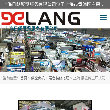
上海日朗展览服务有限公司位于上海市青浦区白鹤镇，营业范围有展览展示会务服务，室内装饰设计及施工，展示道具设计制作，舞台设计，图文设计，灯箱制作，园林绿化工程，广告装潢材料，建筑材料，办公用品，工艺礼品日用百货销售。
上海日朗展览服务有限公司
展台装修搭建
活动会议执行
展厅装修
专柜制作
展会装修设计
展会搭建
当前位置：
首页
>
供应商机
>
展台装修搭建
> 上海 展览纯工厂批发
活动策划
展会服务