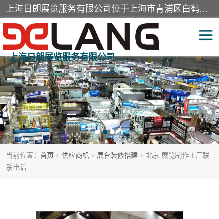
上海日朗展览服务有限公司位于上海市青浦区白鹤镇，营业范围有展览展示会务服务，室内装饰设计及施工，展示道具设计制作，舞台设计，图文设计，灯箱制作，园林绿化工程，广告装潢材料，建筑材料，办公用品，工艺礼品日用百货销售。
上海日朗展览服务有限公司
展台装修搭建
活动会议执行
展厅装修
专柜制作
展会装修设计
展会搭建
当前位置：
首页
>
供应商机
>
展台装修搭建
> 北京 展览制作工厂联
活动策划
展会服务
系电话