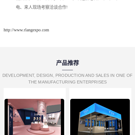
电、来人现场考察洽谈合作!
http://www.rlangexpo.com
产品推荐
DEVELOPMENT, DESIGN, PRODUCTION AND SALES IN ONE OF
THE MANUFACTURING ENTERPRISES