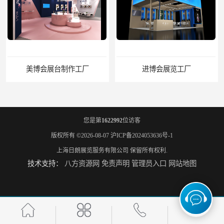
美博会展台制作工厂
进博会展览工厂
您是第
1622992
位访客
版权所有 ©2026-08-07
沪ICP备2024053636号-1
上海日朗展览服务有限公司
保留所有权利.
技术支持：
八方资源网
免责声明
管理员入口
网站地图
家具展搭建工厂
厨卫展展台搭建工厂