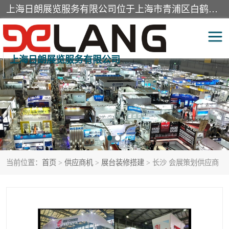
上海日朗展览服务有限公司位于上海市青浦区白鹤镇，营业范围有展览展示会务服务，室内装饰设计及施工，展示道具设计制作，舞台设计，图文设计，灯箱制作，园林绿化工程，广告装潢材料，建筑材料，办公用品，工艺礼品日用百货销售。
上海日朗展览服务有限公司
展台装修搭建
活动会议执行
展厅装修
专柜制作
展会装修设计
展会搭建
当前位置：
首页
>
供应商机
>
展台装修搭建
> 长沙 会展策划供应商
活动策划
展会服务