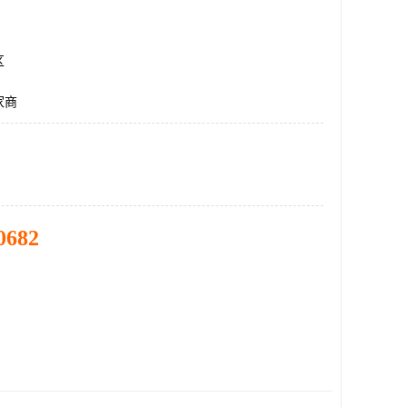
区
家商
0682