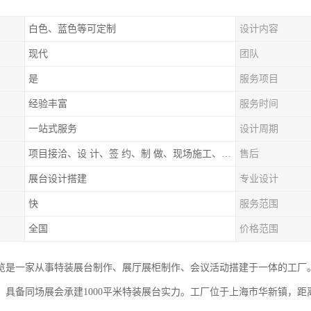
白色、蓝色等可定制
设计内容
现代
团队
是
服务项目
经验丰富
服务时间
一站式服务
设计周期
项目接洽、设 计、签 约、制 做、现场施工、展期服务、后续跟踪
售后
展台设计搭建
专业设计
快
服务范围
全国
价格范围
览是一家从事特装展台制作、展厅展柜制作、会议活动搭建于一体的工厂
，具备同场展会承建1000平米特装展台实力。工厂位于上海市华新镇，