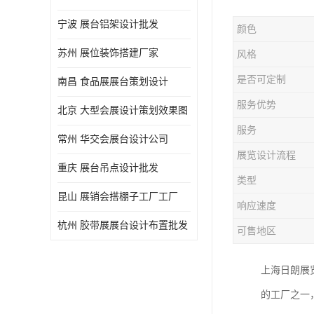
宁波 展台铝架设计批发
颜色
苏州 展位装饰搭建厂家
风格
是否可定制
南昌 食品展展台策划设计
服务优势
北京 大型会展设计策划效果图
服务
常州 华交会展台设计公司
展览设计流程
重庆 展台吊点设计批发
类型
昆山 展销会搭棚子工厂工厂
响应速度
杭州 胶带展展台设计布置批发
可售地区
上海日朗展
的工厂之一