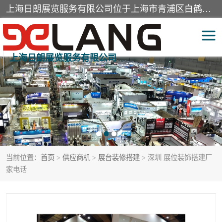
上海日朗展览服务有限公司位于上海市青浦区白鹤镇，营业范围有展览展示会务服务，室内装饰设计及施工，展示道具设计制作，舞台设计，图文设计，灯箱制作，园林绿化工程，广告装潢材料，建筑材料，办公用品，工艺礼品日用百货销售。
上海日朗展览服务有限公司
展台装修搭建
活动会议执行
展厅装修
专柜制作
展会装修设计
展会搭建
当前位置：
首页
>
供应商机
>
展台装修搭建
> 深圳 展位装饰搭建厂
活动策划
展会服务
家电话