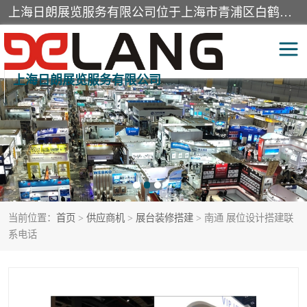
上海日朗展览服务有限公司位于上海市青浦区白鹤镇，营业范围有展览展示会务服务，室内装饰设计及施工，展示道具设计制作，舞台设计，图文设计，灯箱制作，园林绿化工程，广告装潢材料，建筑材料，办公用品，工艺礼品日用百货销售。
上海日朗展览服务有限公司
展台装修搭建
活动会议执行
展厅装修
专柜制作
展会装修设计
展会搭建
当前位置：
首页
>
供应商机
>
展台装修搭建
> 南通 展位设计搭建联
活动策划
展会服务
系电话