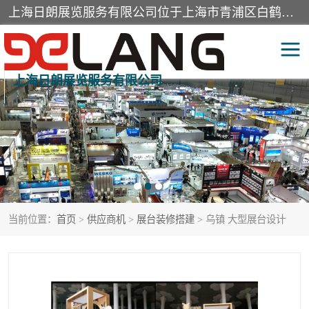
上海日朗展览服务有限公司位于上海市青浦区白鹤镇，营业范围有展览展示会务服务，室内装饰设计及施工，展示道具设计制作，舞台设计，图文设计，灯箱制作，园林绿化工程，广告装潢材料，建筑材料，办公用品，工艺礼品日用百货销售。
上海日朗展览服务有限公司
展台装修搭建
活动会议执行
展厅装修
专柜制作
展会装修设计
展会搭建
当前位置：
首页
>
供应商机
>
展台装修搭建
> 乌镇 大型展台设计
活动策划
展会服务