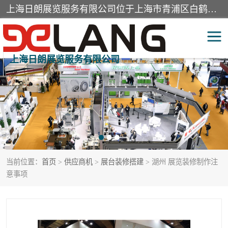
上海日朗展览服务有限公司位于上海市青浦区白鹤镇，营业范围有展览展示会务服务，室内装饰设计及施工，展示道具设计制作，舞台设计，图文设计，灯箱制作，园林绿化工程，广告装潢材料，建筑材料，办公用品，工艺礼品日用百货销售。
上海日朗展览服务有限公司
展台装修搭建
活动会议执行
展厅装修
专柜制作
展会装修设计
展会搭建
当前位置：
首页
>
供应商机
>
展台装修搭建
> 湖州 展览装修制作注
活动策划
展会服务
意事项