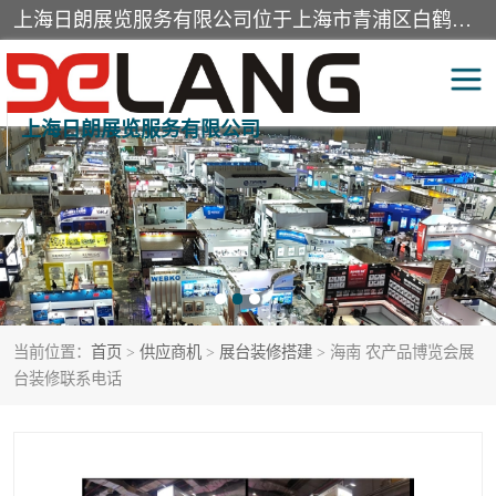
上海日朗展览服务有限公司位于上海市青浦区白鹤镇，营业范围有展览展示会务服务，室内装饰设计及施工，展示道具设计制作，舞台设计，图文设计，灯箱制作，园林绿化工程，广告装潢材料，建筑材料，办公用品，工艺礼品日用百货销售。
上海日朗展览服务有限公司
展台装修搭建
活动会议执行
展厅装修
专柜制作
展会装修设计
展会搭建
当前位置：
首页
>
供应商机
>
展台装修搭建
> 海南 农产品博览会展
活动策划
展会服务
台装修联系电话