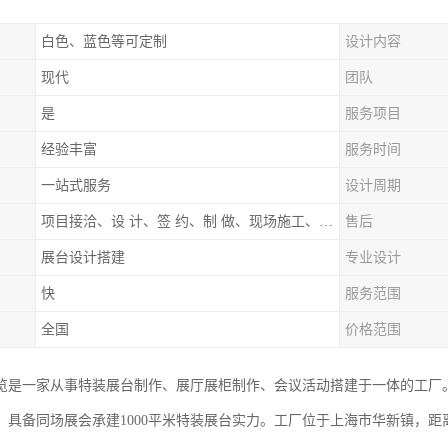
白色、蓝色等可定制
设计内容
现代
团队
是
服务项目
经验丰富
服务时间
一站式服务
设计周期
项目接洽、设 计、签 约、制 做、现场施工、展期服务、后续跟踪
售后
展台设计搭建
专业设计
快
服务范围
全国
价格范围
览是一家从事特装展台制作、展厅展柜制作、会议活动搭建于一体的工厂
，具备同场展会承建1000平米特装展台实力。工厂位于上海市华新镇，