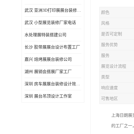
武汉 亚洲3D打印展展台装修定制
颜色
武汉 小型展览装修厂家电话
风格
是否可定制
水处理展特装搭建公司
服务优势
长沙 胶带展展台设计布置工厂
服务
嘉兴 焙烤展展台装修公司
展览设计流程
湖州 展销会搭展厂家工厂
类型
深圳 房车展展台装修设计效果图
响应速度
深圳 展台吊顶设计工作室
可售地区
上海日朗展
的工厂之一