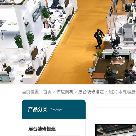
当前位置：
首页
>
供应商机
>
展台装修搭建
> 绍兴 水处理
产品分类
Product
展台装修搭建