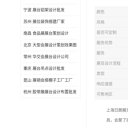
宁波 展台铝架设计批发
颜色
苏州 展位装饰搭建厂家
风格
是否可定制
南昌 食品展展台策划设计
服务优势
北京 大型会展设计策划效果图
服务
常州 华交会展台设计公司
展览设计流程
重庆 展台吊点设计批发
类型
昆山 展销会搭棚子工厂工厂
响应速度
杭州 胶带展展台设计布置批发
可售地区
上海日朗展
具，会聚了