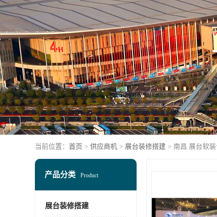
当前位置：
首页
>
供应商机
>
展台装修搭建
> 南昌 展台软
产品分类
Product
展台装修搭建