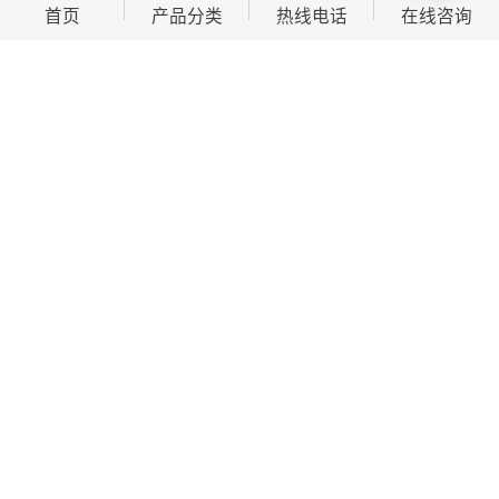
首页
产品分类
热线电话
在线咨询
料等。
交利性是展台设计和搭建的重要要素之一。展台应该选
择在交利的地方，以便观众和参展商能够方便地到达。
同时，展台内部的交通也应该保持畅通，以避免拥堵和
混乱。
安全性是展台设计和搭建的重要要素之一。展台应该符
合当地的安全标准和规定，确保观众和参展商的安全。
展台的设计和搭建应该考虑到火灾、电气、结构等方面
的安全问题。