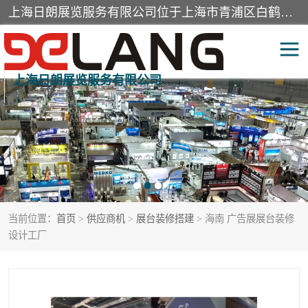
上海日朗展览服务有限公司位于上海市青浦区白鹤镇，营业范围有展览展示会务服务，室内装饰设计及施工，展示道具设计制作，舞台设计，图文设计，灯箱制作，园林绿化工程，广告装潢材料，建筑材料，办公用品，工艺礼品日用百货销售。
上海日朗展览服务有限公司
展台装修搭建
活动会议执行
展厅装修
专柜制作
展会装修设计
展会搭建
当前位置：
首页
>
供应商机
>
展台装修搭建
> 海南 广告展展台装修
活动策划
展会服务
设计工厂