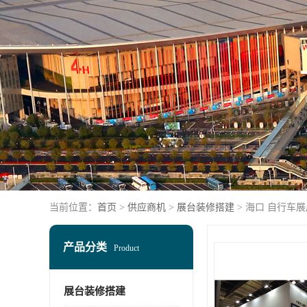
当前位置：
首页
>
供应商机
>
展台装修搭建
> 海口 自行车
产品分类
Product
展台装修搭建