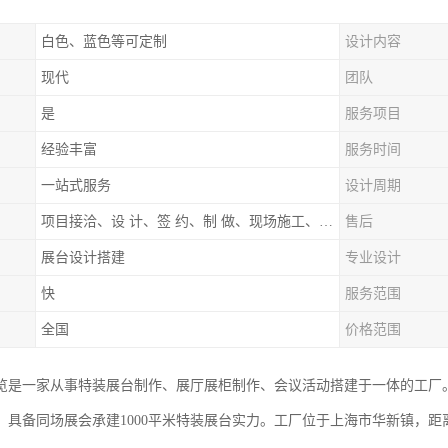
白色、蓝色等可定制
设计内容
现代
团队
是
服务项目
经验丰富
服务时间
一站式服务
设计周期
项目接洽、设 计、签 约、制 做、现场施工、展期服务、后续跟踪
售后
展台设计搭建
专业设计
快
服务范围
全国
价格范围
览是一家从事特装展台制作、展厅展柜制作、会议活动搭建于一体的工厂
，具备同场展会承建1000平米特装展台实力。工厂位于上海市华新镇，