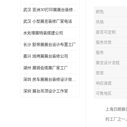
武汉 亚洲3D打印展展台装修定制
颜色
武汉 小型展览装修厂家电话
风格
是否可定制
水处理展特装搭建公司
服务优势
长沙 胶带展展台设计布置工厂
服务
嘉兴 焙烤展展台装修公司
展览设计流程
湖州 展销会搭展厂家工厂
类型
深圳 房车展展台装修设计效果图
响应速度
深圳 展台吊顶设计工作室
可售地区
上海日朗展
的工厂之一