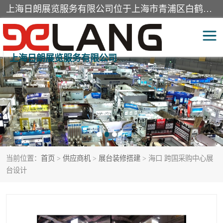
上海日朗展览服务有限公司位于上海市青浦区白鹤镇，营业范围有展览展示会务服务，室内装饰设计及施工，展示道具设计制作，舞台设计，图文设计，灯箱制作，园林绿化工程，广告装潢材料，建筑材料，办公用品，工艺礼品日用百货销售。
上海日朗展览服务有限公司
展台装修搭建
活动会议执行
展厅装修
专柜制作
展会装修设计
展会搭建
当前位置：
首页
>
供应商机
>
展台装修搭建
> 海口 跨国采购中心展
活动策划
展会服务
台设计