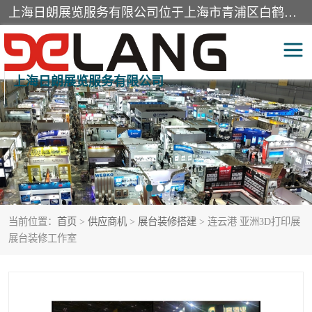
上海日朗展览服务有限公司位于上海市青浦区白鹤镇，营业范围有展览展示会务服务，室内装饰设计及施工，展示道具设计制作，舞台设计，图文设计，灯箱制作，园林绿化工程，广告装潢材料，建筑材料，办公用品，工艺礼品日用百货销售。
上海日朗展览服务有限公司
展台装修搭建
活动会议执行
展厅装修
专柜制作
展会装修设计
展会搭建
当前位置：
首页
>
供应商机
>
展台装修搭建
> 连云港 亚洲3D打印展
活动策划
展会服务
展台装修工作室