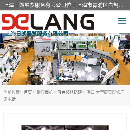
上海日朗展览服务有限公司位于上海市青浦区白鹤镇，营业范围有展览展示会务服务，室内装饰设计及施工，展示道具设计制作，舞台设计，图文设计，灯箱制作，园林绿化工程，广告装潢材料，建筑材料，办公用品，工艺礼品日用百货销售。
上海日朗展览服务有限公司
展台装修搭建
活动会议执行
展厅装修
专柜制作
展会装修设计
展会搭建
当前位置：
首页
>
供应商机
>
展台装修搭建
> 海口 大型展览装修厂
活动策划
展会服务
家电话