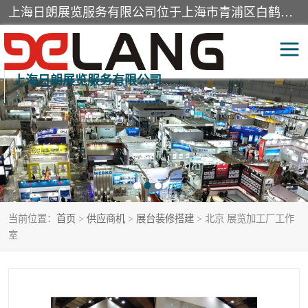
上海日朗展览服务有限公司位于上海市青浦区白鹤镇，营业范围有展览展示会务服务，室内装饰设计及施工，展示道具设计制作，舞台设计，图文设计，灯箱制作，园林绿化工程，广告装潢材料，建筑材料，办公用品，工艺礼品日用百货销售。
上海日朗展览服务有限公司
展台装修搭建
活动会议执行
展厅装修
专柜制作
展会装修设计
展会搭建
当前位置：
首页
>
供应商机
>
展台装修搭建
> 北京 展览加工厂工作
活动策划
展会服务
室