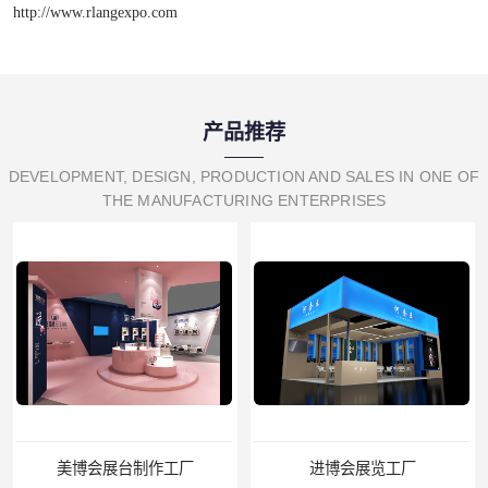
http://www.rlangexpo.com
产品推荐
DEVELOPMENT, DESIGN, PRODUCTION AND SALES IN ONE OF
THE MANUFACTURING ENTERPRISES
美博会展台制作工厂
进博会展览工厂