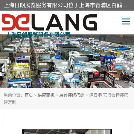
上海日朗展览服务有限公司位于上海市青浦区白鹤镇，营业范围有展览展示会务服务，室内装饰设计及施工，展示道具设计制作，舞台设计，图文设计，灯箱制作，园林绿化工程，广告装潢材料，建筑材料，办公用品，工艺礼品日用百货销售。
上海日朗展览服务有限公司
展台装修搭建
活动会议执行
展厅装修
专柜制作
展会装修设计
展会搭建
当前位置：
首页
>
供应商机
>
展台装修搭建
> 连云港 它博会特装搭
活动策划
展会服务
建定制