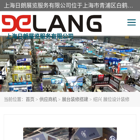
上海日朗展览服务有限公司位于上海市青浦区白鹤镇，营业范围有展览展示会务服务，室内装饰设计及施工，展示道具设计制作，舞台设计，图文设计，灯箱制作，园林绿化工程，广告装潢材料，建筑材料，办公用品，工艺礼品日用百货销售。
上海日朗展览服务有限公司
展台装修搭建
活动会议执行
展厅装修
专柜制作
展会装修设计
展会搭建
当前位置：
首页
>
供应商机
>
展台装修搭建
> 绍兴 展位设计装修
活动策划
展会服务