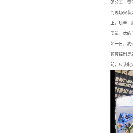
确分工，责
到现场安装
上，质量，
质量，优的
如一日，我
预算控制是
前，应该制