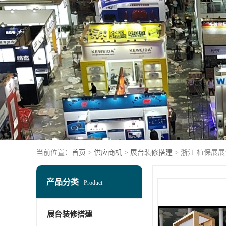
当前位置：
首页
>
供应商机
>
展台装修搭建
> 浙江 植保展
产品分类
Product
展台装修搭建