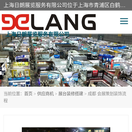
上海日朗展览服务有限公司位于上海市青浦区白鹤镇，营业范围有展览展示会务服务，室内装饰设计及施工，展示道具设计制作，舞台设计，图文设计，灯箱制作，园林绿化工程，广告装潢材料，建筑材料，办公用品，工艺礼品日用百货销售。
上海日朗展览服务有限公司
展台装修搭建
活动会议执行
展厅装修
专柜制作
展会装修设计
展会搭建
当前位置：
首页
>
供应商机
>
展台装修搭建
> 成都 会展策划装饰流
活动策划
展会服务
程