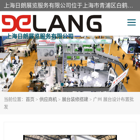
上海日朗展览服务有限公司位于上海市青浦区白鹤镇，营业范围有展览展示会务服务，室内装饰设计及施工，展示道具设计制作，舞台设计，图文设计，灯箱制作，园林绿化工程，广告装潢材料，建筑材料，办公用品，工艺礼品日用百货销售。
上海日朗展览服务有限公司
展台装修搭建
活动会议执行
展厅装修
专柜制作
展会装修设计
展会搭建
当前位置：
首页
>
供应商机
>
展台装修搭建
> 广州 展台设计布置批
活动策划
展会服务
发